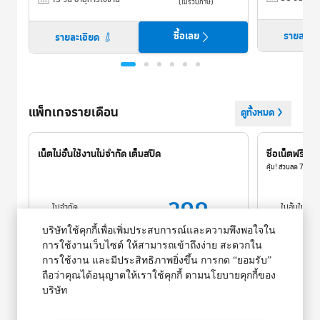
(ไม่รวมภาษี)
ซื้อเลย
รายละเอี
รายละเอียด
แพ็กเกจรายเดือน
ดูทั้งหมด
เน็ตไม่อั้นใช้งานไม่จำกัด เต็มสปีด
ซื้อเน็ตฟรีคูป
คุ้ม! ส่วนลด 7-11 ม
399
ไม่จำกัด
ไม่อั้นไม่
บาท
30 วัน
อายุการใช้งาน
30 วัน
อายุ
(ไม่รวมภาษี)
บริษัทใช้คุกกี้เพื่อเพิ่มประสบการณ์และความพึงพอใจใน
การใช้งานเว็บไซต์ ให้สามารถเข้าถึงง่าย สะดวกใน
การใช้งาน และมีประสิทธิภาพยิ่งขึ้น การกด “ยอมรับ”
ซื้อเลย
รายละเอียด
รายละเอี
ถือว่าคุณได้อนุญาตให้เราใช้คุกกี้ ตามนโยบายคุกกี้ของ
บริษัท