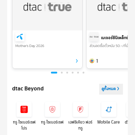
เมเจอร์ซีนีเพล็กซ์
Mother's Day 2026
ส่วนลดซื้อตั๋วหนัง 50.-/ที่นั่ง ใช
1
dtac Beyond
ดูทั้งหมด
ทรู ไซเบอร์เซฟ
ทรู ไซเบอร์เซฟ
เอฟซีเคียว ฟอร์
Mobile Care
dSur
โปร
ทรู