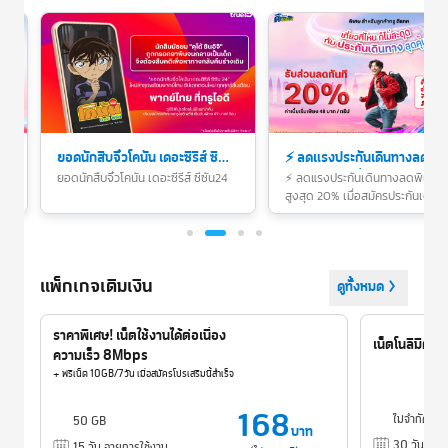
ยอดนักสืบจิ๋วโคนัน เดอะซีรีส์ ซี
⚡️ ลดแรงประกันเดินทางลดพิเ
ซัน24
สูงสุด 20% เมื่อสมัครประกันเด
ยอดนักสืบจิ๋วโคนัน เดอะซีรีส์ ซีซัน24
⚡️ ลดแรงประกันเดินทางลดพิเศษ
สูงสุด 20% เมื่อสมัครประกันเดินทา
ทางที่ดีชัวรันส์
ดีชัวรันส์
แพ็กเกจเติมเงิน
ดูทั้งหมด
ราคาพิเศษ! เน็ตใช้งานได้ต่อเนื่อง
เน็ตโนลิมิต : 
ความเร็ว 8Mbps
+ ฟรีเน็ต 10GB/7วัน เมื่อสมัครโปรเสริมนี้สำเร็จ
168
ไม่จำกัด 1
50 GB
บาท
30 วัน
อายุ
15 วัน
อายุการใช้งาน